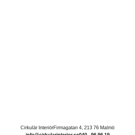
Cirkulär Interiör
Firmagatan 4, 213 76 Malmö
info@cirkularinterior.se
040 - 96 96 19